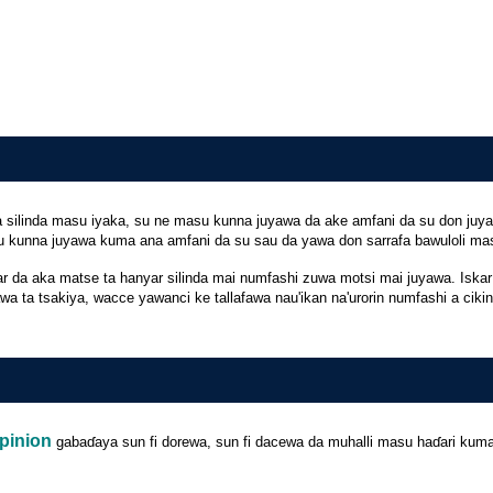
 silinda masu iyaka, su ne masu kunna juyawa da ake amfani da su don juya
 kunna juyawa kuma ana amfani da su sau da yawa don sarrafa bawuloli mas
ar da aka matse ta hanyar silinda mai numfashi zuwa motsi mai juyawa. Isk
a ta tsakiya, wacce yawanci ke tallafawa nau'ikan na'urorin numfashi a cikin 
pinion
gabaɗaya sun fi dorewa, sun fi dacewa da muhalli masu haɗari kuma