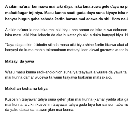
A cikin na'urar kunnawa mai aiki ɗaya, iska tana zuwa gefe ɗaya na 
maɓuɓɓugar injiniya. Masu kunna sauti guda ɗaya suna kiyaye iska m
hanyar bugun gaba saboda ƙarfin bazara mai adawa da shi. Hoto na 4
A cikin na'urar kunna iska mai aiki biyu, ana samar da iska zuwa ɗakunan
iska masu aiki biyu lokacin da ake buƙatar yin aiki a duka hanyoyi biyu. H
Ɗaya daga cikin fa'idodin silinda masu aiki biyu shine ƙarfin fitarwa a
hanyoyi da kuma rashin takamaiman matsayi idan akwai gazawar wutar lan
Matsayi da yawa
Wasu masu kunna rack-and-pinion suna iya tsayawa a wurare da yawa ta h
mai kunna damar wucewa ta wurin tsayawa tsakanin matsakaici.
Maƙallan tasha na tafiya
Kusoshin tsayawar tafiya suna gefen jikin mai kunna (kamar yadda aka ga
mai kunna, a cikin kusoshin tsayawar tafiya guda biyu har sai sun taɓa m
da yake daidai da tsawon jikin mai kunna.