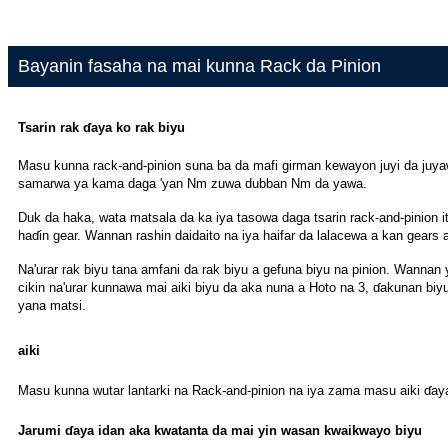
Bayanin fasaha na mai kunna Rack da Pinion
Tsarin rak ɗaya ko rak biyu
Masu kunna rack-and-pinion suna ba da mafi girman kewayon juyi da juyaw
samarwa ya kama daga 'yan Nm zuwa dubban Nm da yawa.
Duk da haka, wata matsala da ka iya tasowa daga tsarin rack-and-pinion 
haɗin gear. Wannan rashin daidaito na iya haifar da lalacewa a kan gears
Na'urar rak biyu tana amfani da rak biyu a gefuna biyu na pinion. Wannan
cikin na'urar kunnawa mai aiki biyu da aka nuna a Hoto na 3, ɗakunan bi
yana matsi.
aiki
Masu kunna wutar lantarki na Rack-and-pinion na iya zama masu aiki ɗ
Jarumi ɗaya idan aka kwatanta da mai yin wasan kwaikwayo biyu