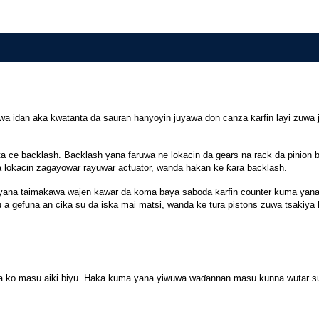
a idan aka kwatanta da sauran hanyoyin juyawa don canza ƙarfin layi zuwa ju
ita ce backlash. Backlash yana faruwa ne lokacin da gears na rack da pinion
 a lokacin zagayowar rayuwar actuator, wanda hakan ke ƙara backlash.
 yana taimakawa wajen kawar da koma baya saboda ƙarfin counter kuma yana nin
yu a gefuna an cika su da iska mai matsi, wanda ke tura pistons zuwa tsakiy
aya ko masu aiki biyu. Haka kuma yana yiwuwa waɗannan masu kunna wutar 