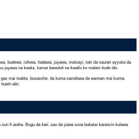
wa, buɗewa, rufewa, haɗawa, juyawa, matsayi, tuƙi da sauran ayyuka da
u juyawa na kwata, kamar bawuloli na ƙwallo ko malam buɗe ido.
ar gas mai tsabta, busasshe, da kuma sarrafawa da wannan mai kunna
tsarin aiki.
 sun fi araha. Bugu da ƙari, sau da yawa suna buƙatar ƙarancin kulawa