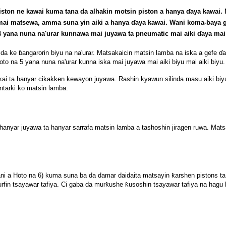
piston ne kawai kuma tana da alhakin motsin piston a hanya ɗaya kawai. 
ai matsewa, amma suna yin aiki a hanya ɗaya kawai. Wani koma-baya ga 
 yana nuna na'urar kunnawa mai juyawa ta pneumatic mai aiki ɗaya mai 
 da ke ɓangarorin biyu na na'urar. Matsakaicin matsin lamba na iska a gefe ɗ
oto na 5 yana nuna na'urar kunna iska mai juyawa mai aiki biyu mai aiki biyu.
kai-akai ta hanyar cikakken kewayon juyawa. Rashin kyawun silinda masu aiki
tarki ko matsin lamba.
anyar juyawa ta hanyar sarrafa matsin lamba a tashoshin jiragen ruwa. Mat
ni a Hoto na 6) kuma suna ba da damar daidaita matsayin ƙarshen pistons ta 
urfin tsayawar tafiya. Ci gaba da murƙushe ƙusoshin tsayawar tafiya na hagu