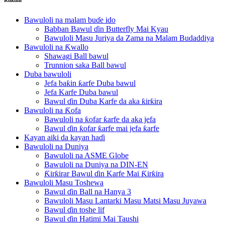
Bawuloli na malam buɗe ido
Babban Bawul ɗin Butterfly Mai Kyau
Bawuloli Masu Juriya da Zama na Malam Budaddiya
Bawuloli na Ƙwallo
Shawagi Ball bawul
Trunnion saka Ball bawul
Duba bawuloli
Jefa baƙin ƙarfe Duba bawul
Jefa Karfe Duba bawul
Bawul ɗin Duba Karfe da aka ƙirƙira
Bawuloli na Ƙofa
Bawuloli na ƙofar ƙarfe da aka jefa
Bawul ɗin ƙofar ƙarfe mai jefa ƙarfe
Kayan aiki da kayan haɗi
Bawuloli na Duniya
Bawuloli na ASME Globe
Bawuloli na Duniya na DIN-EN
Ƙirƙirar Bawul ɗin Karfe Mai Ƙirƙira
Bawuloli Masu Toshewa
Bawul ɗin Ball na Hanya 3
Bawuloli Masu Lantarki Masu Matsi Masu Juyawa
Bawul ɗin toshe lif
Bawul ɗin Hatimi Mai Taushi