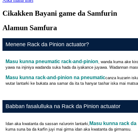
Aika mana imel
Cikakken Bayani game da Samfurin
Alamun Samfura
Menene Rack da Pinion actuator?
Masu kunna pneumatic rack-and-pinion
, wanda kuma ake kira
yawa na injiniya waɗanda suka haɗa da iyakance juyawa. Waɗannan masu
Masu kunna rack-and-pinion na pneumatic
canza kuzarin isk
wutar lantarki ke buƙata ana samar da ita ta hanyar tashar iska mai matsaw
Babban fasalulluka na Rack da Pinion actuator
Masu kunna rack da 
Idan aka kwatanta da sassan na'urorin lantarki,
kuma suna ba da ƙarfin juyi mai girma idan aka kwatanta da girmansu.