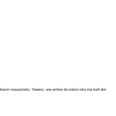
aikacen masana'antu. Yawanci, ana amfani da matsin iska mai ƙarfi don