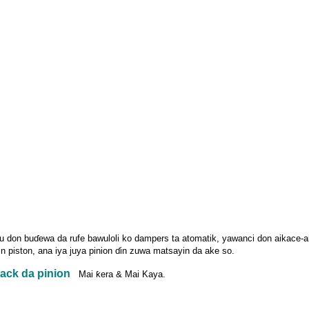
 su don buɗewa da rufe bawuloli ko dampers ta atomatik, yawanci don aikace-
n piston, ana iya juya pinion ɗin zuwa matsayin da ake so.
ack da pinion
Mai ƙera & Mai Kaya.