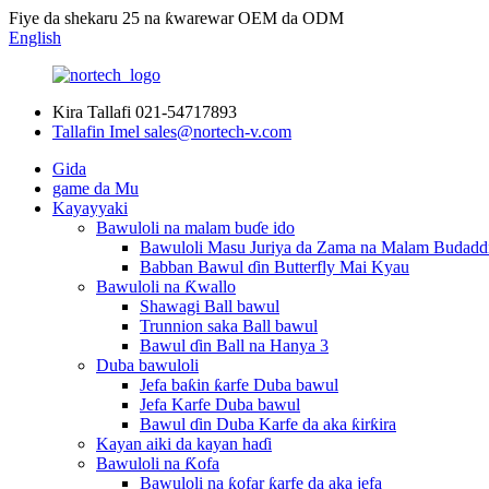
Fiye da shekaru 25 na ƙwarewar OEM da ODM
English
Kira Tallafi
021-54717893
Tallafin Imel
sales@nortech-v.com
Gida
game da Mu
Kayayyaki
Bawuloli na malam buɗe ido
Bawuloli Masu Juriya da Zama na Malam Budadd
Babban Bawul ɗin Butterfly Mai Kyau
Bawuloli na Ƙwallo
Shawagi Ball bawul
Trunnion saka Ball bawul
Bawul ɗin Ball na Hanya 3
Duba bawuloli
Jefa baƙin ƙarfe Duba bawul
Jefa Karfe Duba bawul
Bawul ɗin Duba Karfe da aka ƙirƙira
Kayan aiki da kayan haɗi
Bawuloli na Ƙofa
Bawuloli na ƙofar ƙarfe da aka jefa