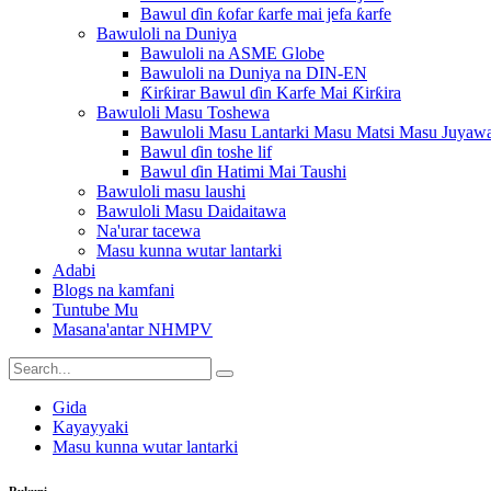
Bawul ɗin ƙofar ƙarfe mai jefa ƙarfe
Bawuloli na Duniya
Bawuloli na ASME Globe
Bawuloli na Duniya na DIN-EN
Ƙirƙirar Bawul ɗin Karfe Mai Ƙirƙira
Bawuloli Masu Toshewa
Bawuloli Masu Lantarki Masu Matsi Masu Juyaw
Bawul ɗin toshe lif
Bawul ɗin Hatimi Mai Taushi
Bawuloli masu laushi
Bawuloli Masu Daidaitawa
Na'urar tacewa
Masu kunna wutar lantarki
Adabi
Blogs na kamfani
Tuntube Mu
Masana'antar NHMPV
Gida
Kayayyaki
Masu kunna wutar lantarki
Rukuni