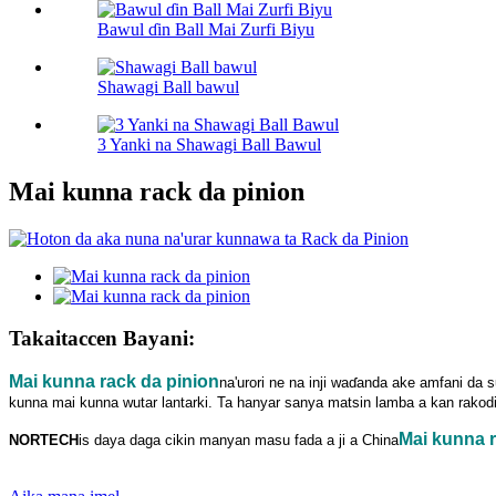
Bawul ɗin Ball Mai Zurfi Biyu
Shawagi Ball bawul
3 Yanki na Shawagi Ball Bawul
Mai kunna rack da pinion
Takaitaccen Bayani:
Mai kunna rack da pinion
na'urori ne na inji waɗanda ake amfani da
kunna mai kunna wutar lantarki. Ta hanyar sanya matsin lamba a kan rakodi
Mai kunna r
NORTECH
is
daya daga cikin manyan masu fada a ji a China